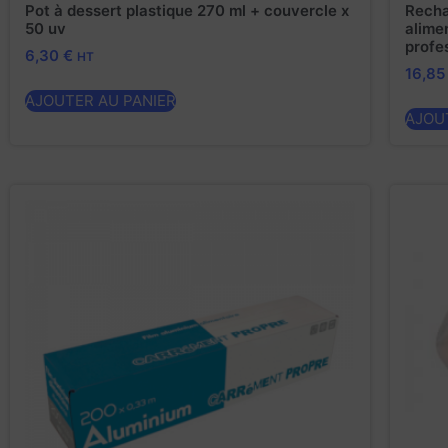
Pot à dessert plastique 270 ml + couvercle x
Recha
50 uv
alime
profe
6,30
€
HT
16,8
AJOUTER AU PANIER
AJOU