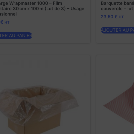
rge Wrapmaster 1000 – Film
Barquette bamb
ntaire 30 cm x 100 m (Lot de 3) – Usage
couvercle – lot
ssionnel
23,50
€
HT
5
€
HT
AJOUTER AU P
TER AU PANIER