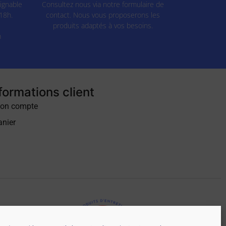
ignable
Consultez nous via notre formulaire de
18h.
contact. Nous vous proposerons les
produits adaptés à vos besoins.
m
formations client
on compte
anier