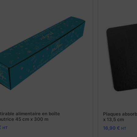
tirable alimentaire en boîte
Plaques absorb
ibutrice 45 cm x 300 m
x 13,5 cm
€
16,90
€
HT
HT