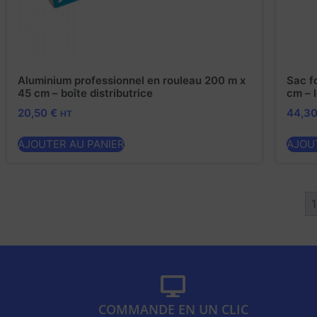
Aluminium professionnel en rouleau 200 m x
Sac f
45 cm – boîte distributrice
cm – 
20,50
€
44,3
HT
AJOUTER AU PANIER
AJOU
1
COMMANDE EN UN CLIC