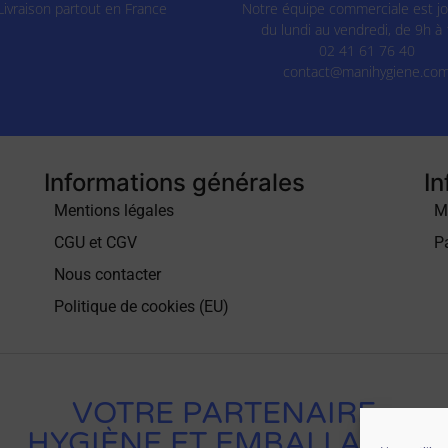
Livraison partout en France
Notre équipe commerciale est jo
du lundi au vendredi, de 9h à 
02 41 61 76 40
contact@manihygiene.co
Informations générales
In
Mentions légales
M
CGU et CGV
P
Nous contacter
Politique de cookies (EU)
VOTRE PARTENAIRE
HYGIÈNE ET EMBALLAGES