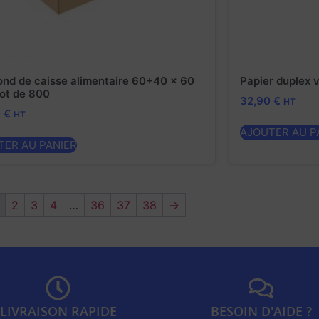
ond de caisse alimentaire 60+40 x 60
Papier duplex 
lot de 800
32,90
€
HT
0
€
HT
AJOUTER AU P
TER AU PANIER
2
3
4
…
36
37
38
→
LIVRAISON RAPIDE
BESOIN D'AIDE ?