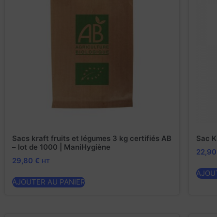
Sacs kraft fruits et légumes 3 kg certifiés AB
Sac K
– lot de 1000 | ManiHygiène
22,9
29,80
€
HT
AJOU
AJOUTER AU PANIER