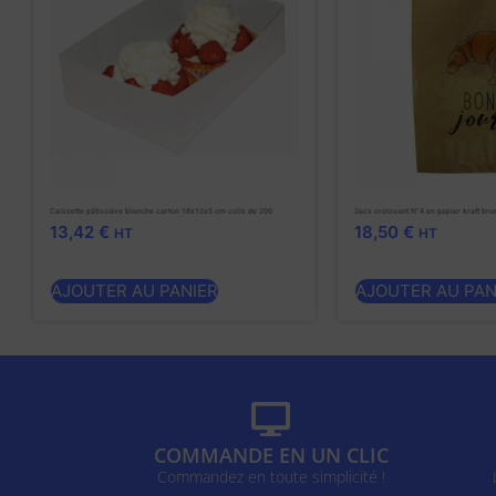
Caissette pâtissière blanche carton 18x12x5 cm colis de 200
Sacs croissant N°4 en papier kraft bru
13,42
€
18,50
€
HT
HT
AJOUTER AU PANIER
AJOUTER AU PAN
COMMANDE EN UN CLIC
Commandez en toute simplicité !