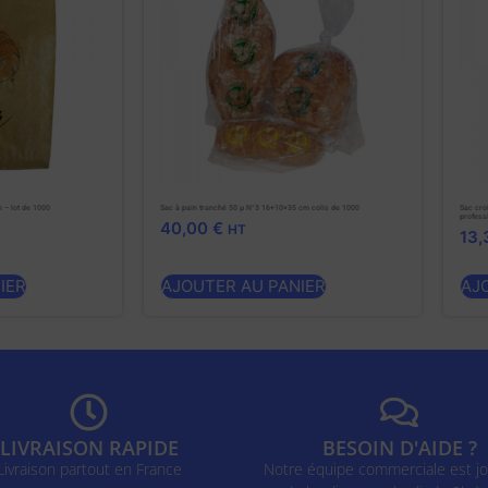
n – lot de 1000
Sac à pain tranché 50 µ N°3 16+10×35 cm colis de 1000
Sac cro
profess
40,00
€
HT
13
IER
AJOUTER AU PANIER
AJ
LIVRAISON RAPIDE
BESOIN D'AIDE ?
Livraison partout en France
Notre équipe commerciale est jo