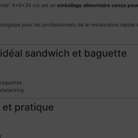
mande” 9×6×34 cm est un
emballage alimentaire conçu pour
cologique pour les professionnels de la restauration rapide 
idéal sandwich et baguette
 baguettes
e/snacking
 et pratique
t