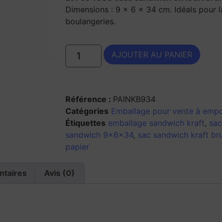
Dimensions : 9 x 6 x 34 cm. Idéals pour l
boulangeries.
AJOUTER AU PANIER
Référence :
PAINKB934
Catégories
Emballage pour vente à empo
Étiquettes
emballage sandwich kraft
,
sac
sandwich 9x6x34
,
sac sandwich kraft br
papier
ntaires
Avis (0)