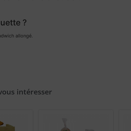
uette ?
ndwich allongé.
vous intéresser