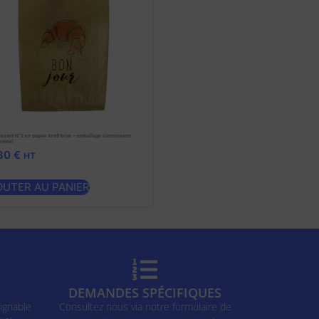
issant N°2 en papier kraft brun – emballage viennoiserie
ionnel
,30
€
HT
OUTER AU PANIER
DEMANDES SPÉCIFIQUES
ignable
Consultez nous via notre formulaire de