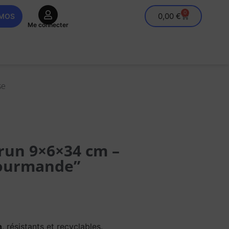
0
0,00
€
OMOS
Me connecter
se
run 9×6×34 cm –
Gourmande”
n
, résistants et recyclables.