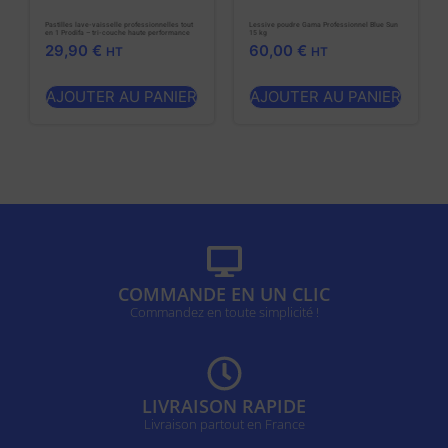
Pastilles lave-vaisselle professionnelles tout
Lessive poudre Gama Professionnel Blue Sun
en 1 Prodifa – tri-couche haute performance
15 kg
29,90
€
60,00
€
HT
HT
AJOUTER AU PANIER
AJOUTER AU PANIER
COMMANDE EN UN CLIC
Commandez en toute simplicité !
LIVRAISON RAPIDE
Livraison partout en France