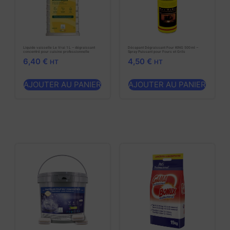
Liquide vaisselle Le Vrai 1 L – dégraissant
Décapant Dégraissant Four KING 500 ml –
concentré pour cuisine professionnelle
Spray Puissant pour Fours et Grils
6,40
€
4,50
€
HT
HT
AJOUTER AU PANIER
AJOUTER AU PANIER