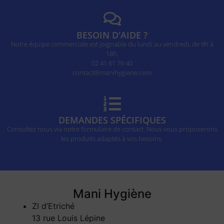
BESOIN D'AIDE ?
Notre équipe commerciale est joignable du lundi au vendredi, de 9h à
18h.
02 41 61 76 40
contact@manihygiene.com
DEMANDES SPÉCIFIQUES
Consultez nous via notre formulaire de contact. Nous vous proposerons
les produits adaptés à vos besoins.
Mani Hygiène
ZI d’Etriché
13 rue Louis Lépine