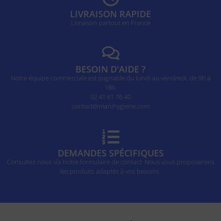
LIVRAISON RAPIDE
Livraison partout en France
BESOIN D'AIDE ?
Notre équipe commerciale est joignable du lundi au vendredi, de 9h à
18h.
02 41 61 76 40
contact@manihygiene.com
DEMANDES SPÉCIFIQUES
Consultez nous via notre formulaire de contact. Nous vous proposerons
les produits adaptés à vos besoins.