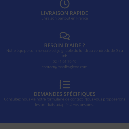
LIVRAISON RAPIDE
Livraison partout en France
BESOIN D'AIDE ?
Notre équipe commerciale est joignable du lundi au vendredi, de 9h à
18h.
02 41 61 76 40
contact@manihygiene.com
DEMANDES SPÉCIFIQUES
Consultez nous via notre formulaire de contact. Nous vous proposerons
les produits adaptés à vos besoins.