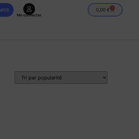
0
0,00
€
OMOS
Me connecter