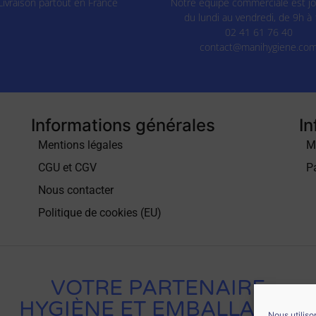
Livraison partout en France
Notre équipe commerciale est jo
du lundi au vendredi, de 9h à 
02 41 61 76 40
contact@manihygiene.co
Informations générales
In
Mentions légales
M
CGU et CGV
P
Nous contacter
Politique de cookies (EU)
VOTRE PARTENAIRE
HYGIÈNE ET EMBALLAGES
Nous utiliso