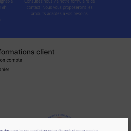
ignable
Consultez nous via notre formulaire de
18h.
contact. Nous vous proposerons les
produits adaptés à vos besoins.
m
formations client
on compte
anier
ns des cookies pour optimiser notre site web et notre service.