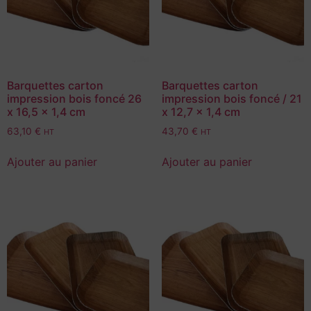
Barquettes carton
Barquettes carton
impression bois foncé 26
impression bois foncé / 21
x 16,5 x 1,4 cm
x 12,7 x 1,4 cm
63,10
€
43,70
€
HT
HT
Ajouter au panier
Ajouter au panier