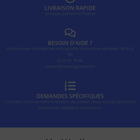
LIVRAISON RAPIDE
Livraison partout en France
BESOIN D'AIDE ?
Notre équipe commerciale est joignable du lundi au vendredi, de 9h à
18h.
02 41 61 76 40
contact@manihygiene.com
DEMANDES SPÉCIFIQUES
Consultez nous via notre formulaire de contact. Nous vous proposerons
les produits adaptés à vos besoins.