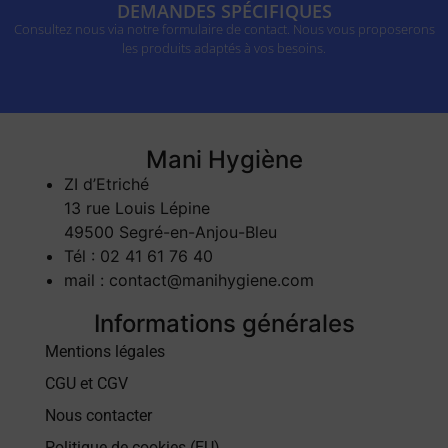
DEMANDES SPÉCIFIQUES
Consultez nous via notre formulaire de contact. Nous vous proposerons
les produits adaptés à vos besoins.
Mani Hygiène
ZI d’Etriché
13 rue Louis Lépine
49500 Segré-en-Anjou-Bleu
Tél : 02 41 61 76 40
mail : contact@manihygiene.com
Informations générales
Mentions légales
CGU et CGV
Nous contacter
Politique de cookies (EU)